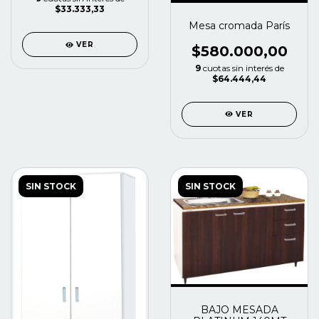
$33.333,33
Mesa cromada París
VER
$580.000,00
9
cuotas sin interés de
$64.444,44
VER
SIN STOCK
SIN STOCK
BAJO MESADA