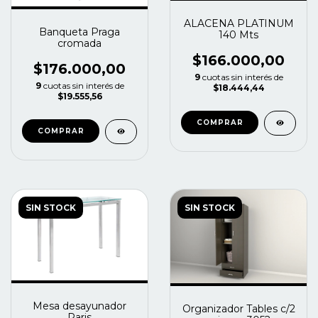
ALACENA PLATINUM
Banqueta Praga
140 Mts
cromada
$166.000,00
$176.000,00
9
cuotas sin interés de
9
cuotas sin interés de
$18.444,44
$19.555,56
COMPRAR
SIN STOCK
SIN STOCK
Mesa desayunador
Organizador Tables c/2
Paris