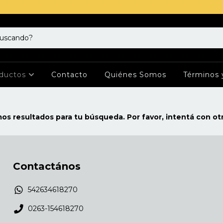
ductos
Contacto
Quiénes Somos
Términos 
s resultados para tu búsqueda. Por favor, intentá con otro
Contactános
542634618270
0263-154618270